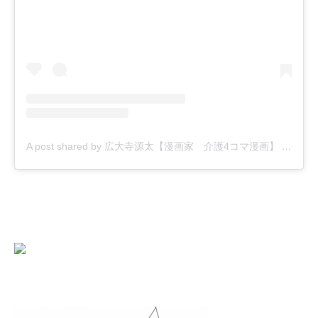
A post shared by 広大寺源太【漫画家 介護4コマ漫画】 (@kodaiji_genta)
にほんブログ村