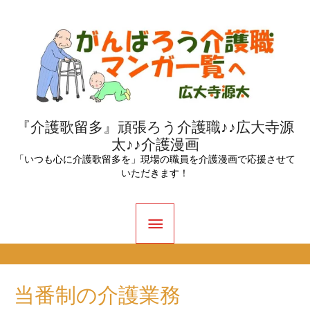
内
容
を
ス
キ
ッ
『介護歌留多』頑張ろう介護職♪♪広大寺源
太♪♪介護漫画
プ
「いつも心に介護歌留多を」現場の職員を介護漫画で応援させて
いただきます！
メ
イ
ン
当番制の介護業務