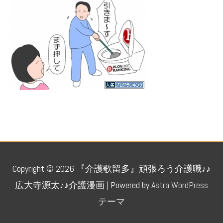
人気ブログランキング
Copyright © 2026
『介護歌留多』頑張ろう介護職♪♪
広大寺源太♪♪介護漫画
| Powered by
Astra WordPress
テーマ