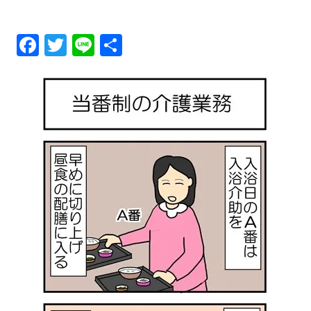
メ
Fa
T
Li
共
ニ
ce
wi
ne
有
ュ
bo
tt
ok
er
ー