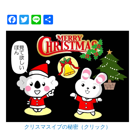
メ
Fa
T
Li
共
ニ
ce
wi
ne
有
ュ
bo
tt
ok
er
ー
クリスマスイブの秘密（クリック）