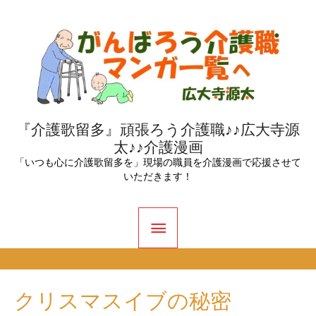
内
容
を
ス
キ
ッ
『介護歌留多』頑張ろう介護職♪♪広大寺源
太♪♪介護漫画
プ
「いつも心に介護歌留多を」現場の職員を介護漫画で応援させて
いただきます！
メ
イ
ン
クリスマスイブの秘密