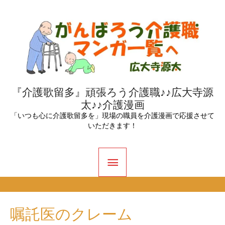
内
容
を
ス
キ
ッ
『介護歌留多』頑張ろう介護職♪♪広大寺源
太♪♪介護漫画
プ
「いつも心に介護歌留多を」現場の職員を介護漫画で応援させて
いただきます！
メ
イ
ン
嘱託医のクレーム