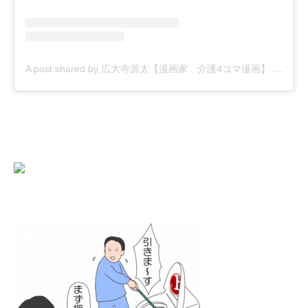
A post shared by 広大寺源太【漫画家 介護4コマ漫画】 (@kodaiji_genta)
にほんブログ村