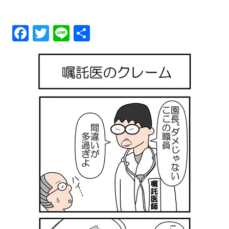
メ
Fa
T
Li
共
ニ
ce
wi
ne
有
ュ
bo
tt
ok
er
ー