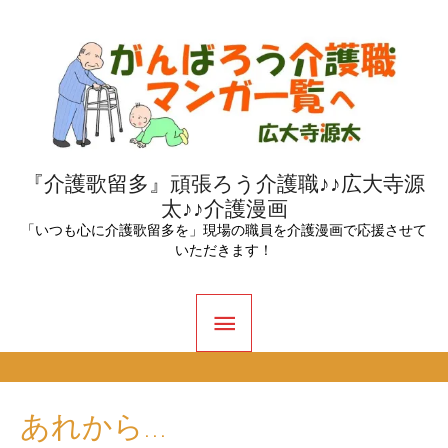
内
容
を
ス
キ
ッ
『介護歌留多』頑張ろう介護職♪♪広大寺源
太♪♪介護漫画
プ
「いつも心に介護歌留多を」現場の職員を介護漫画で応援させて
いただきます！
メ
イ
ン
あれから…