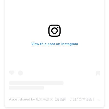
View this post on Instagram
A post shared by 広大寺源太【漫画家 介護4コマ漫画】 (@kodaiji_genta)