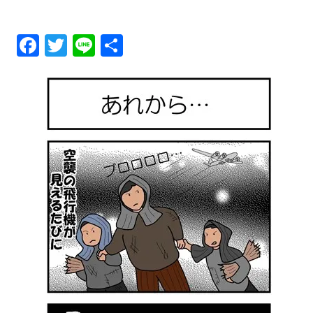
メ
Fa
T
Li
共
ニ
ce
wi
ne
有
ュ
bo
tt
ok
er
ー