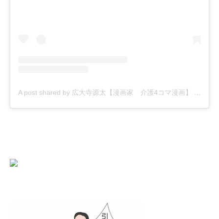
A post shared by 広大寺源太【漫画家 介護4コマ漫画】 (@kodaiji_genta)
にほんブログ村