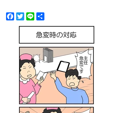
メ
Fa
T
Li
共
ニ
ce
wi
ne
有
ュ
bo
tt
ok
er
ー