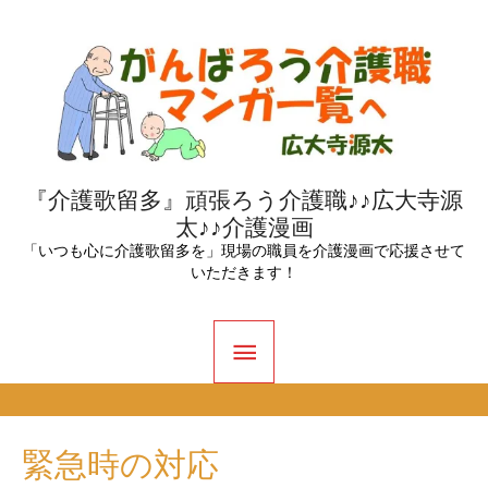
内
容
を
ス
キ
ッ
『介護歌留多』頑張ろう介護職♪♪広大寺源
太♪♪介護漫画
プ
「いつも心に介護歌留多を」現場の職員を介護漫画で応援させて
いただきます！
メ
イ
ン
緊急時の対応