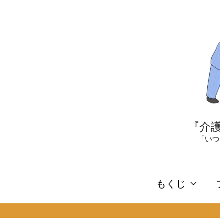
内
容
を
ス
キ
ッ
プ
『介護
「いつ
もくじ