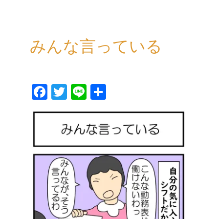
みんな言っている
Fa
T
Li
共
ce
wi
ne
有
bo
tt
ok
er