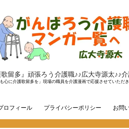
歌留多』頑張ろう介護職♪♪広大寺源太♪♪
も心に介護歌留多を」現場の職員を介護漫画で応援させていただ
プロフィール
プライバシーポリシー
お問