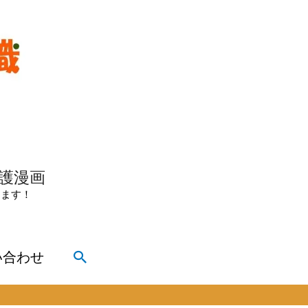
介護漫画
きます！
検
い合わせ
索