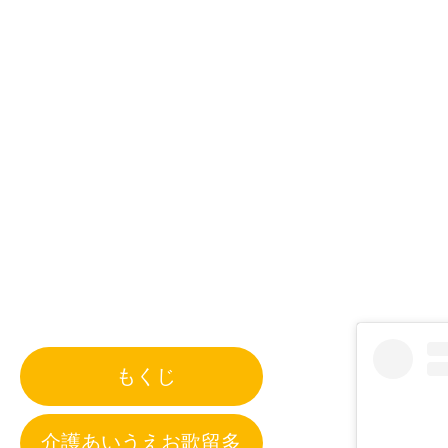
もくじ
介護あいうえお歌留多