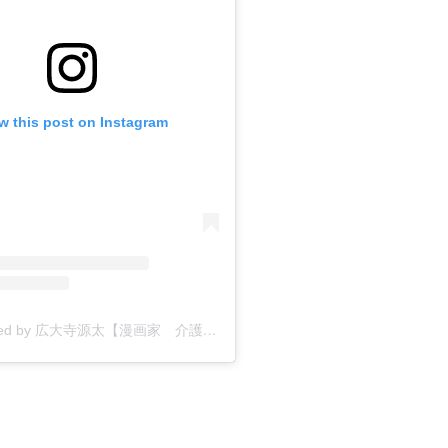
w this post on Instagram
A post shared by 広大寺源太【漫画家 介護4コマ漫画】 (@kodaiji_genta)