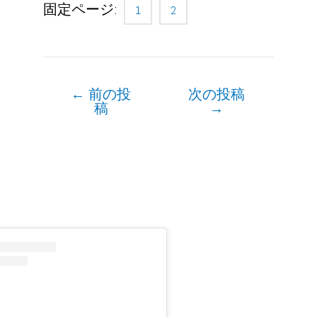
固定ページ:
1
2
←
前の投
次の投稿
Post
稿
→
navigation