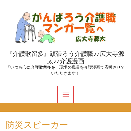
内
容
を
ス
キ
ッ
『介護歌留多』頑張ろう介護職♪♪広大寺源
太♪♪介護漫画
プ
「いつも心に介護歌留多を」現場の職員を介護漫画で応援させて
いただきます！
メ
イ
ン
防災スピーカー