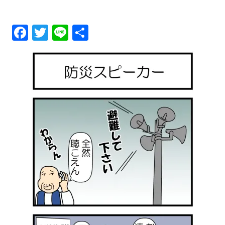
メ
Fa
T
Li
共
ニ
ce
wi
ne
有
ュ
bo
tt
ok
er
ー