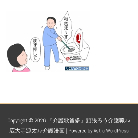
人気ブログランキング
Copyright © 2026
『介護歌留多』頑張ろう介護職♪♪
広大寺源太♪♪介護漫画
| Powered by
Astra WordPress