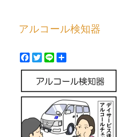
アルコール検知器
Fa
T
Li
共
ce
wi
ne
有
bo
tt
ok
er