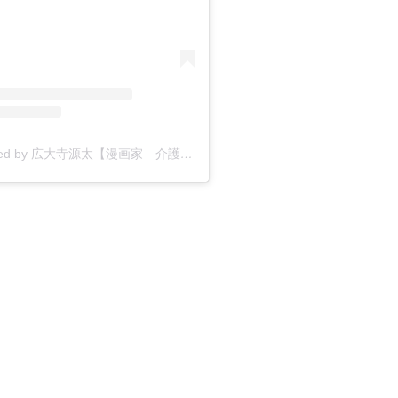
A post shared by 広大寺源太【漫画家 介護4コマ漫画】 (@kodaiji_genta)