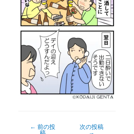
←
前の投
次の投稿
Post
稿
→