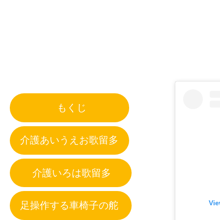
もくじ
介護あいうえお歌留多
介護いろは歌留多
足操作する車椅子の舵
Vie