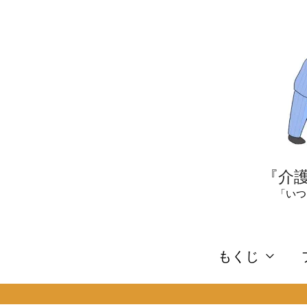
内
容
を
ス
キ
ッ
プ
『介護
「いつ
もくじ