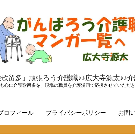
歌留多』頑張ろう介護職♪♪広大寺源太♪♪
も心に介護歌留多を」現場の職員を介護漫画で応援させていただ
プロフィール
プライバシーポリシー
お問