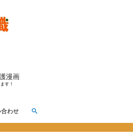
介護漫画
きます！
検
い合わせ
索