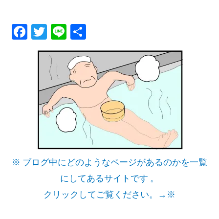
メ
Fa
T
Li
共
ニ
ce
wi
ne
有
ュ
bo
tt
ok
er
ー
※ ブログ中にどのようなページがあるのかを一覧
にしてあるサイトです 。
クリックしてご覧ください。→※