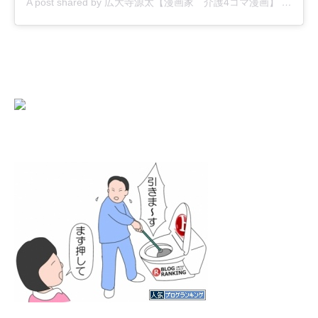
A post shared by 広大寺源太【漫画家 介護4コマ漫画】 (@kodaiji_genta)
にほんブログ村
人気ブログランキング