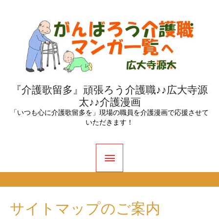
内
容
を
ス
キ
ッ
『介護歌留多』頑張ろう介護職♪♪広大寺源
太♪♪介護漫画
プ
「いつも心に介護歌留多を」現場の職員を介護漫画で応援させて
いただきます！
メ
イ
ン
サイトマップのご案内