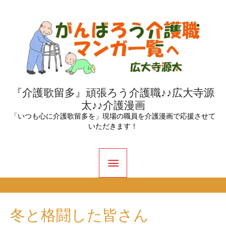
内
容
を
ス
キ
ッ
『介護歌留多』頑張ろう介護職♪♪広大寺源
太♪♪介護漫画
プ
「いつも心に介護歌留多を」現場の職員を介護漫画で応援させて
いただきます！
メ
イ
ン
冬と格闘した皆さん