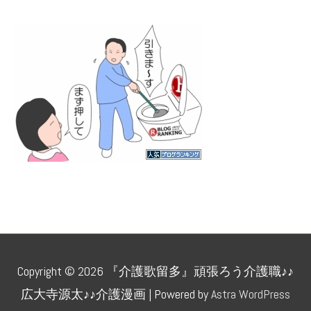
人気ブログランキング
Copyright © 2026
『介護歌留多』頑張ろう介護職♪♪
広大寺源太♪♪介護漫画
| Powered by
Astra WordPress