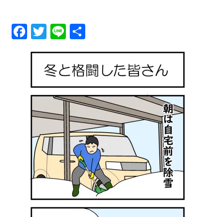
メ
Fa
T
Li
共
ニ
ce
wi
ne
有
ュ
bo
tt
ok
er
ー