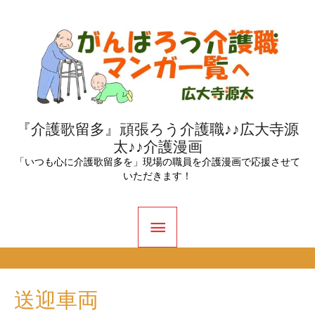
内
容
を
ス
キ
ッ
『介護歌留多』頑張ろう介護職♪♪広大寺源
太♪♪介護漫画
プ
「いつも心に介護歌留多を」現場の職員を介護漫画で応援させて
いただきます！
メ
イ
ン
送迎車両