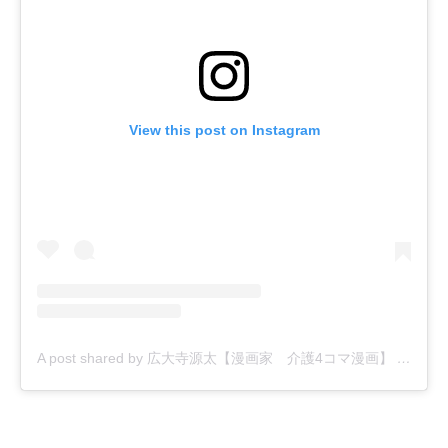
View this post on Instagram
A post shared by 広大寺源太【漫画家 介護4コマ漫画】 (@kodaiji_genta)