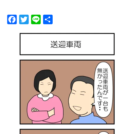
メ
Fa
T
Li
共
ニ
ce
wi
ne
有
ュ
bo
tt
ok
er
ー