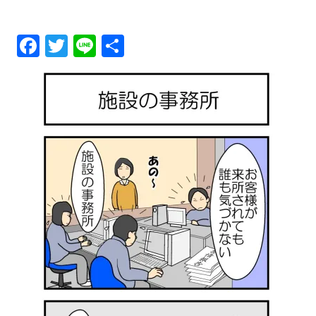
メ
Fa
T
Li
共
ニ
ce
wi
ne
有
ュ
bo
tt
ok
er
ー