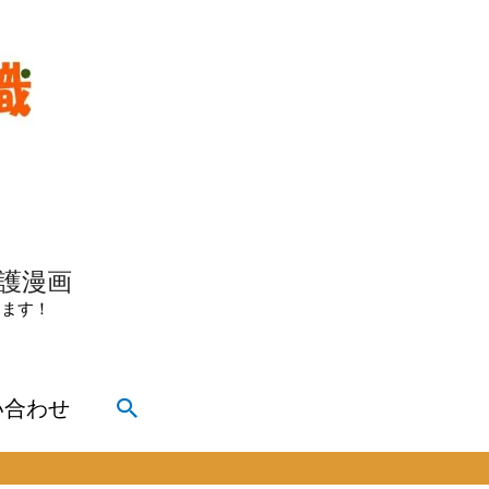
介護漫画
きます！
検
い合わせ
索