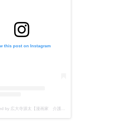
w this post on Instagram
A post shared by 広大寺源太【漫画家 介護4コマ漫画】 (@kodaiji_genta)