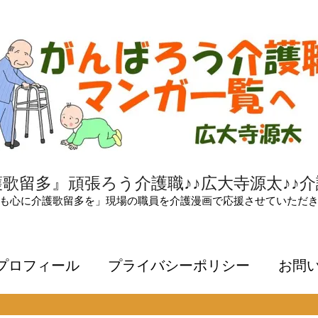
歌留多』頑張ろう介護職♪♪広大寺源太♪♪
も心に介護歌留多を」現場の職員を介護漫画で応援させていただ
プロフィール
プライバシーポリシー
お問