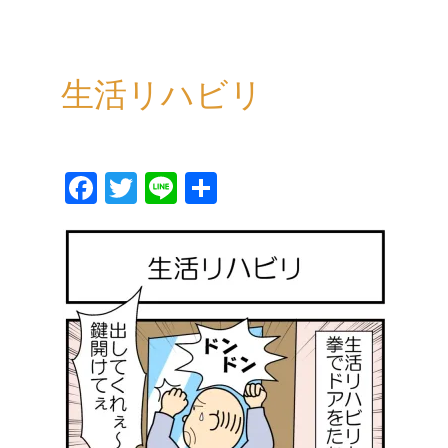
生活リハビリ
Fa
T
Li
共
ce
wi
ne
有
bo
tt
ok
er