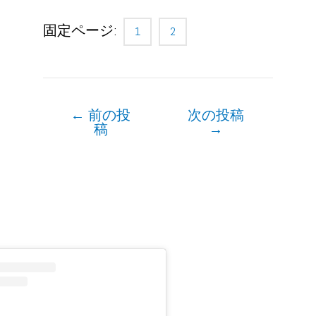
固定ページ:
1
2
←
前の投
次の投稿
Post
稿
→
navigation