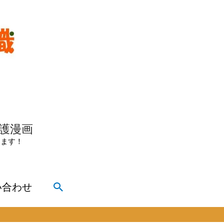
介護漫画
きます！
検
い合わせ
索