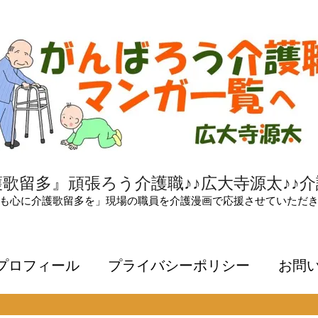
歌留多』頑張ろう介護職♪♪広大寺源太♪♪
も心に介護歌留多を」現場の職員を介護漫画で応援させていただ
プロフィール
プライバシーポリシー
お問