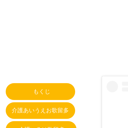
もくじ
介護あいうえお歌留多