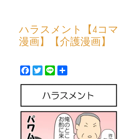
ハラスメント【4コマ
漫画】【介護漫画】
Fa
T
Li
共
ce
wi
ne
有
bo
tt
ok
er