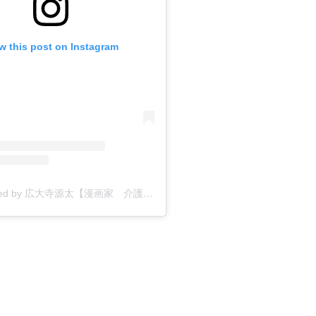
w this post on Instagram
A post shared by 広大寺源太【漫画家 介護4コマ漫画】 (@kodaiji_genta)