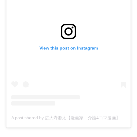
View this post on Instagram
A post shared by 広大寺源太【漫画家 介護4コマ漫画】 (@kodaiji_genta)