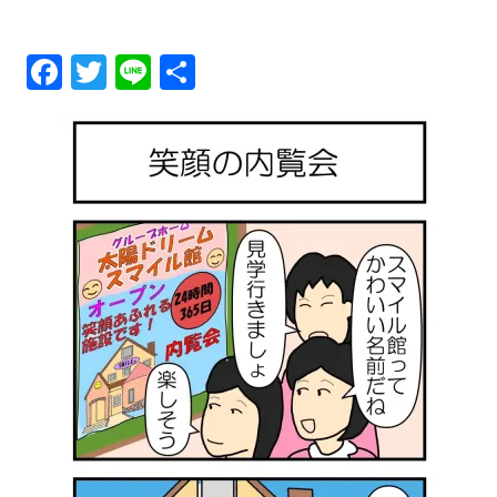
メ
Fa
T
Li
共
ニ
ce
wi
ne
有
ュ
bo
tt
ok
er
ー