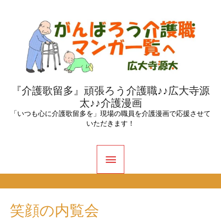
内
容
を
ス
キ
ッ
『介護歌留多』頑張ろう介護職♪♪広大寺源
太♪♪介護漫画
プ
「いつも心に介護歌留多を」現場の職員を介護漫画で応援させて
いただきます！
メ
イ
ン
笑顔の内覧会