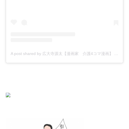
A post shared by 広大寺源太【漫画家 介護4コマ漫画】 (@kodaiji_genta)
にほんブログ村