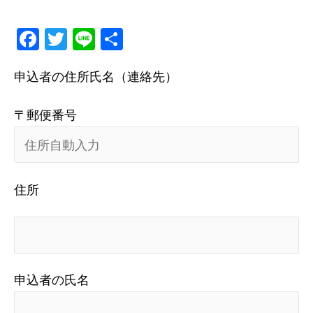
メ
Fa
T
Li
共
ニ
ce
wi
ne
有
申込者の住所氏名（連絡先）
bo
tt
ュ
ok
er
ー
〒郵便番号
住所
申込者の氏名