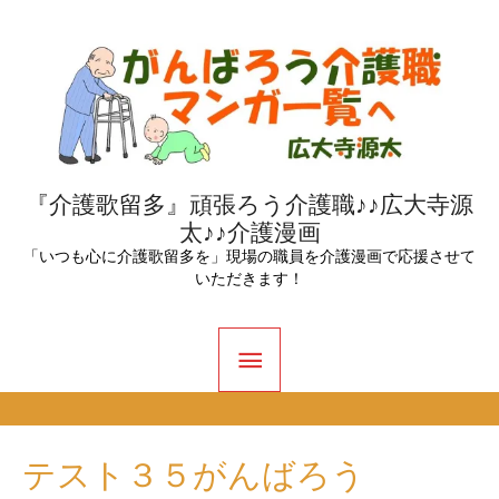
内
容
を
ス
キ
ッ
『介護歌留多』頑張ろう介護職♪♪広大寺源
太♪♪介護漫画
プ
「いつも心に介護歌留多を」現場の職員を介護漫画で応援させて
いただきます！
メ
イ
ン
テスト３５がんばろう